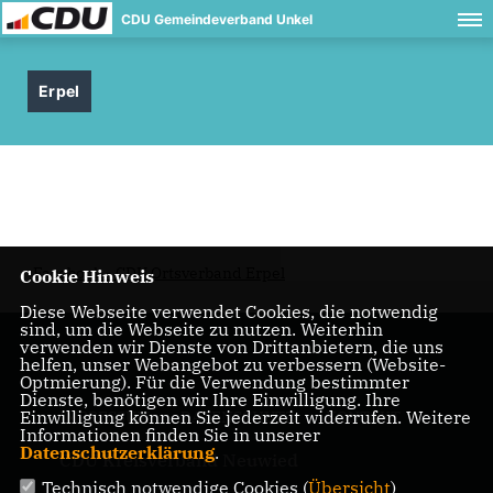
CDU Gemeindeverband Unkel
Erpel
Facebook - CDU Ortsverband Erpel
Cookie Hinweis
Diese Webseite verwendet Cookies, die notwendig
sind, um die Webseite zu nutzen. Weiterhin
verwenden wir Dienste von Drittanbietern, die uns
helfen, unser Webangebot zu verbessern (Website-
Optmierung). Für die Verwendung bestimmter
Dienste, benötigen wir Ihre Einwilligung. Ihre
Einwilligung können Sie jederzeit widerrufen. Weitere
IMPRESSUM
DATENSCHUTZ
KONTAKT
Informationen finden Sie in unserer
Datenschutzerklärung
.
CDU Kreisverband Neuwied
Technisch notwendige Cookies (
Übersicht
)