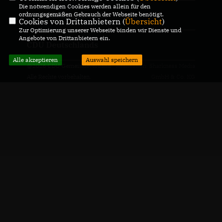
Die notwendigen Cookies werden allein für den
CDU Rheinland-Pfalz
ordnungsgemäßen Gebrauch der Webseite benötigt.
Cookies von Drittanbietern (
Übersicht
)
Zur Optimierung unserer Webseite binden wir Dienste und
Angebote von Drittanbietern ein.
CDU Deutschlands
Alle akzeptieren
Auswahl speichern
@2026 CDU Gemeindeverband
Realisation: Sharkness Media
Alle Rechte vorbehalten.
GmbH & Co. KG